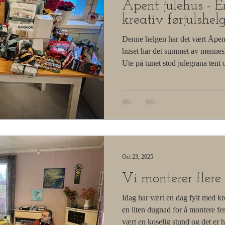
Åpent julehus - 
kreativ førjulshel
Denne helgen har det vært Åpent julehus på Saga
huset har det summet av menneske
Ute på tunet stod julegrana ten
varmt og stemningsfullt lys og inne var det lunt, koselig og
mange fine ting å se på. Her har 
sitteunderlag, vesker, smykker og 
mye flott makramé—blant annet ly
serviettringer, alt håndlaget med
Oct 23, 2025
Vi monterer fler
Idag har vært en dag fylt med kre
en liten dugnad for å montere fe
vært en koselig stund og det er 