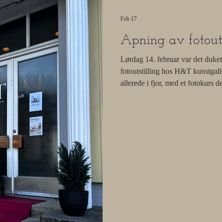
Feb 17
Åpning av fotouts
Lørdag 14. februar var det duket
fotoutstilling hos H&T kunstgalle
allerede i fjor, med et fotokurs 
flotte bilder med mobilkamera.
læringsprosess, utviklet seg raskt
til slutt en hel utstilling full av b
dette vært en utrolig artig, kreat
åpningsdagen var vi fem stolte u