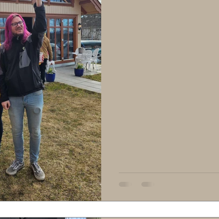
fikk påskeegg full av god saker.
og brus. Tilslutt ble det kåring 
hodeplagg som gikk til Ellen og
Det ble en vellykket dag med sol
alle dere som kom og gj