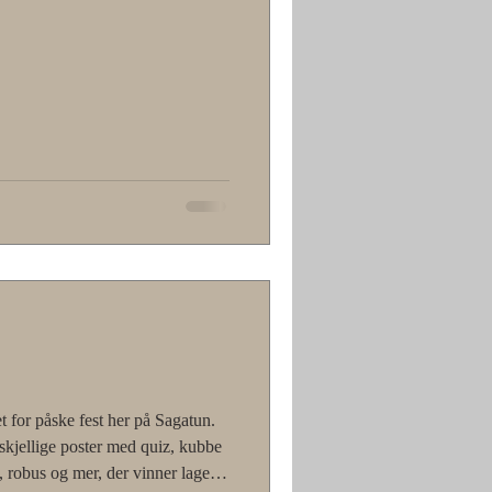
 for påske fest her på Sagatun.
skjellige poster med quiz, kubbe
lf, robus og mer, der vinner laget