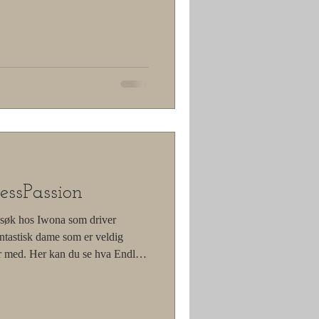
essPassion
esøk hos Iwona som driver
ntastisk dame som er veldig
er med. Her kan du se hva Endless
e engasjerte damer fra Kreativt
re mer om kunsten å lage vakre og
ble en inspirerende opplevelse