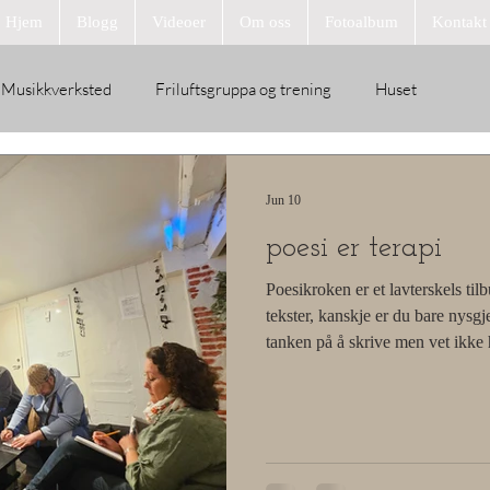
Hjem
Blogg
Videoer
Om oss
Fotoalbum
Kontakt
Musikkverksted
Friluftsgruppa og trening
Huset
Jun 10
poesi er terapi
Poesikroken er et lavterskels til
tekster, kanskje er du bare nysgje
tanken på å skrive men vet ikke 
kan jeg fortelle at poesikroken 
det samhold, positivitet, latter, 
poesikroken skaper vi trygghet o
dele og rom til og skape. poesi e
mestring, flere deltakere har k