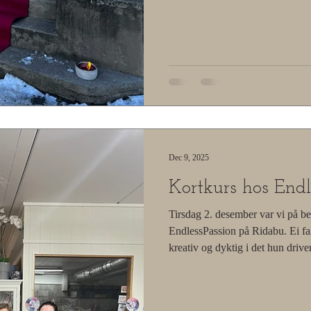
Dec 9, 2025
Kortkurs hos Endl
Tirsdag 2. desember var vi på b
EndlessPassion på Ridabu. Ei fa
kreativ og dyktig i det hun driv
Passion kan tilby deg: Vi var fir
Verksted som tok turen for å læ
personlige julekort. Hele dagen 