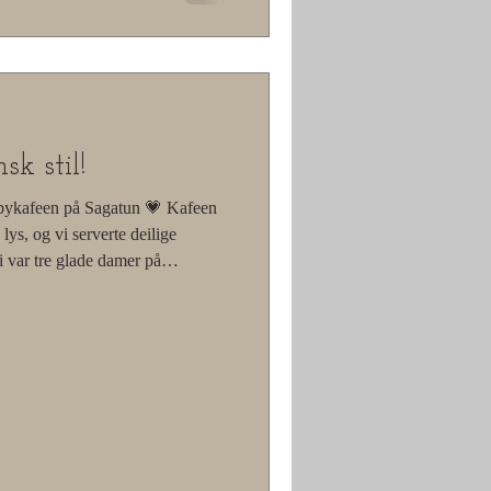
k stil!
bbykafeen på Sagatun 💗 Kafeen
lys, og vi serverte deilige
i var tre glade damer på
oste oss – alle iført like rosa t-
 ble en lun, varm og hyggelig
 smil, prat og kaffekos. Slike
på 💕 💕Gjør mer av det som gjør
d helg! #S