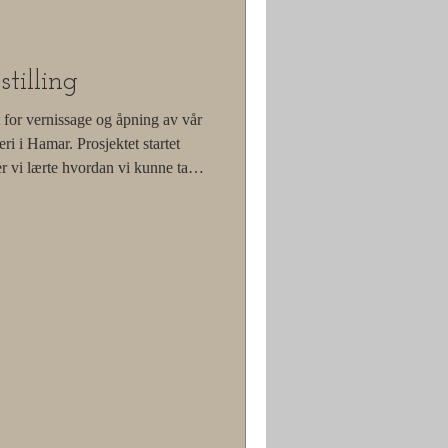
tilling
 for vernissage og åpning av vår
ri i Hamar. Prosjektet startet
der vi lærte hvordan vi kunne ta
 Det som begynte som en
 til et inspirerende prosjekt – og
ilder vi er stolte av. For oss har
iv og lærerik reise. På