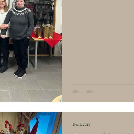
full av nye inntrykk, kreative id
med oss videre i arbeidet vårt. 
Dec 1, 2025