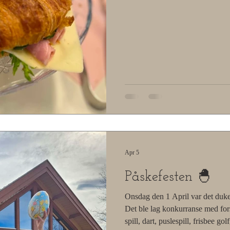
Apr 5
Påskefesten 🐣
Onsdag den 1 April var det duket
Det ble lag konkurranse med for
spill, dart, puslespill, frisbee go