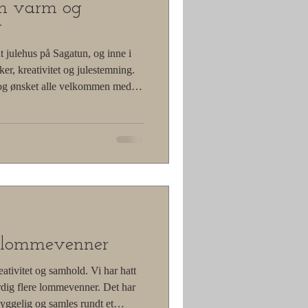
En varm og
g
tun, og inne i
r, kreativitet og julestemning.
t og ønsket alle velkommen med et
det vært salg av julekort,
fin julepynt. I tillegg har vi hatt
kter, stjerner, engler og
 omta
e lommevenner
ativitet og samhold. Vi har hatt
rdig flere lommevenner. Det har
hyggelig og samles rundt et