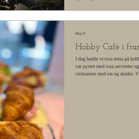
May 8
Hobby Cafè i frans
I dag hadde vi rosa tema på ho
var pyntet med rosa servietter og 
croissanter med ost og skinke. V
kjøkkenet som smurte, ordnet og k
skjorter med croissant på 🥐 Det
stemning i kafeen i dag, med mye
dager setter vi ekstra stor pris 
deg glad 💕 Vi ønsker alle en go