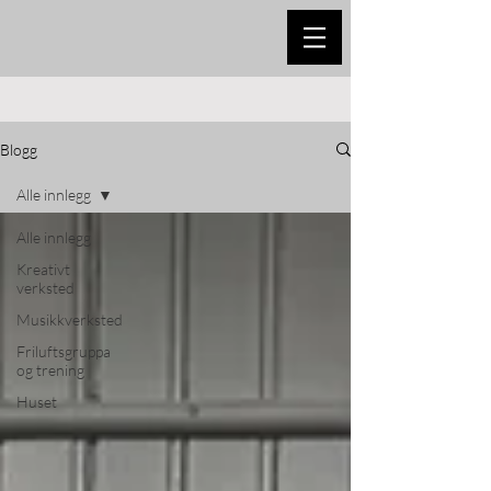
Blogg
Alle innlegg
Alle innlegg
Kreativt
verksted
Musikkverksted
Friluftsgruppa
og trening
Huset