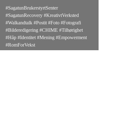
#SagatunBrukerstyrtSenter
#SagatunRecovery
#KreativtVerksted
#Walkandtalk
#Postit
#Foto
#Fotografi
#Bilderedigering
#CHIME
#Tilhørighet
#Håp
#Identitet
#Mening
#Empowerment
#RomForVekst
#Vibyggerhverandreifellesskap
Kreativt verksted
Recent Posts
See All