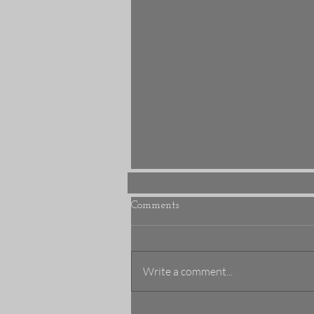
Comments
Write a comment...
Åpent julehus - En varm og