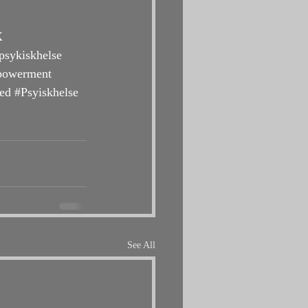
X
psykiskhelse
owerment
ed
#Psyiskhelse
See All