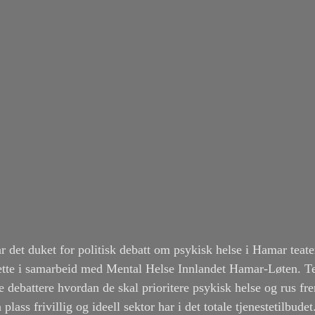
r det duket for politisk debatt om psykisk helse i Hamar teate
ette i samarbeid med Mental Helse Innlandet Hamar-Løten. T
le debattere hvordan de skal prioritere psykisk helse og rus fr
ass frivillig og ideell sektor har i det totale tjenestetilbudet