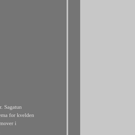
r. Sagatun 
ema for kvelden 
emover i 
. 