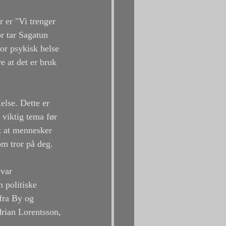
 er "Vi trenger 
r tar Sagatun 
or psykisk helse 
e at det er bruk 
lse. Dette er 
 viktig tema før 
ik at mennesker 
m tror på deg. 
var 
 politiske 
fra By og 
rian Lorentsson, 