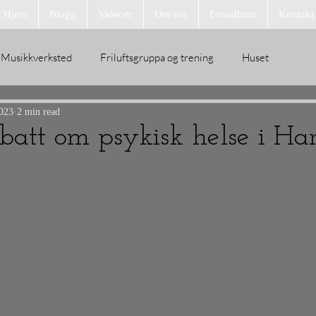
Hjem
Blogg
Videoer
Om oss
Fotoalbum
Kontakt
Musikkverksted
Friluftsgruppa og trening
Huset
023
2 min read
debatt om psykisk helse i H