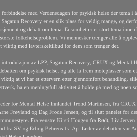
i forbindelse med Verdensdagen for psykisk helse der tema i år
. Sagatun Recovery er en slik plass for veldig mange, og derfo
asjement og debatt om tema. Ensomhet er et stort tema innenf
største folkehelseproblem. Vi mennesker trenger alle å opplev
et viktig med lavterskeltilbud for dem som trenger det. 
en introduksjon av LPP, Sagatun Recovery, CRUX og Mental He
 debatten om psykisk helse, og alle la frem møteplasser som et
viktig at vi har et ettervern etter gjennomført behandling, sl
ttverk, ha en meningsfull aktivitet å holde på med og noen so
 leder for Mental Helse Innlandet Trond Martinsen, fra CRUX 
rne Frøyland og Dag Frode Jensen, og til slutt panelet for den
mmunestyre. Fra venstre Kirsti Hougen fra Rødt, Liv Jerven 
nd fra SV og Erling Behrens fra Ap. Leder av debatten var Ad
ntal Helse Ungdom. 