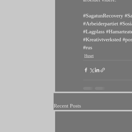
#SagatunRecovery
#Sa
#Arbeiderpartiet
#Sosi
#Lagplass
#Hamarteat
#Kreativtverksted
#pos
#rus
Huset
Recent Posts