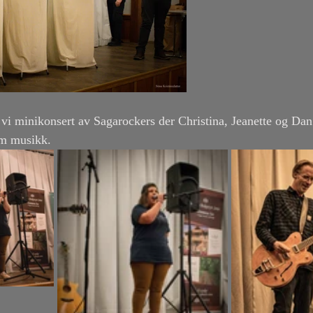
i minikonsert av Sagarockers der Christina, Jeanette og Dan
m musikk. 