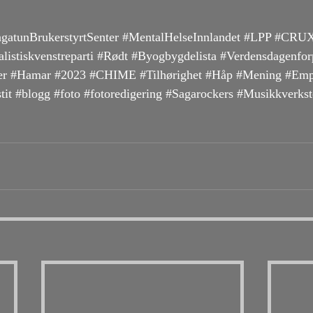
gatunBrukerstyrtSenter
#MentalHelseInnlandet
#LPP
#CRU
alistiskvenstreparti
#Rødt
#Byogbygdelista
#Verdensdagenfor
er
#Hamar
#2023
#CHIME
#Tilhørighet
#Håp
#Mening
#Emp
tit
#blogg
#foto
#fotoredigering
#Sagarockers
#Musikkverkst