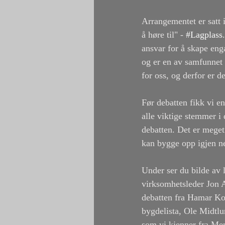
Arrangementet er satt 
å høre til" - 
#Lagplass
ansvar for å skape eng
og er en av samfunnet 
for oss, og derfor er d
Før debatten fikk vi 
alle viktige stemmer i
debatten. Det er meget 
kan bygge opp igjen ne
Under ser du bilde av
virksomhetsleder Jon A
debatten fra Hamar Ko
bygdelista, Ole Midtlu
som vi kjenner fra Me