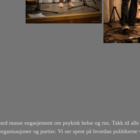
med masse engasjement om psykisk helse og rus. Takk til alle 
organisasjoner og partier. Vi ser spent på hvordan politikerne 