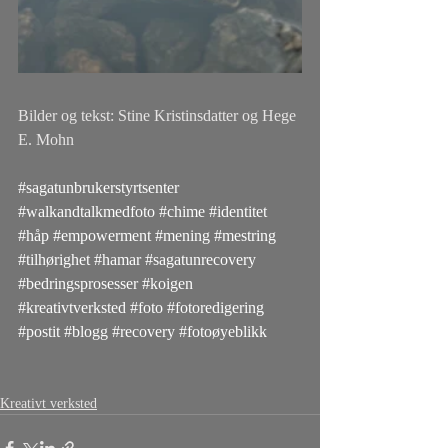
Bilder og tekst: Stine Kristinsdatter og Hege 
E. Mohn
#sagatunbrukerstyrtsenter
#walkandtalkmedfoto
#chime
#identitet
#håp
#empowerment
#mening
#mestring
#tilhørighet
#hamar
#sagatunrecovery
#bedringsprosesser
#koigen
#kreativtverksted
#foto
#fotoredigering
#postit
#blogg
#recovery
#fotoøyeblikk
Kreativt verksted