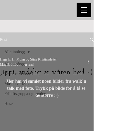
Post
Alle innlegg
Hege E. H. Mohn og Stine Kristinsdatter
Alle innlegg
May 2, 2024
1 min read
Jippi, endelig er våren her! :-)
Kreativt verksted
Her har vi samlet noen bilder fra walk`n 
Musikkverksted
talk med foto. Trykk på bilde for å få se 
Friluftsgruppa og trening
de større :-)
Huset