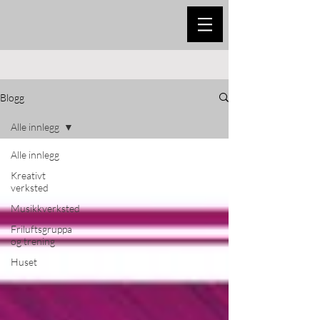
Blogg
Alle innlegg
Alle innlegg
Kreativt
verksted
Musikkverksted
Friluftsgruppa
og trening
Huset